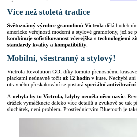
Více než stoletá tradice
Světoznámý výrobce gramofonů Victrola
dělá hudebním
americké veřejnosti moderní a stylové gramofony, jež se p
kombinuje sofistikovanost včerejška s technologiemi zí
standardy kvality a kompatibility
.
Mobilní, všestranný a stylový!
Victrola Revolution GO, díky tomuto přenosnému krasavc
plackami neúnavně točit
až 12 hodin
v kuse. Nechybí an
otravného přeskakování se postará
speciální antivibrační
A
nebyla by to Victrola, kdyby neměla něco navíc
. Rev
drážek vymáčknete daleko více detailů a zvukově se tak p
sluchátek, není problém. Prostřednictvím Bluetooth je t