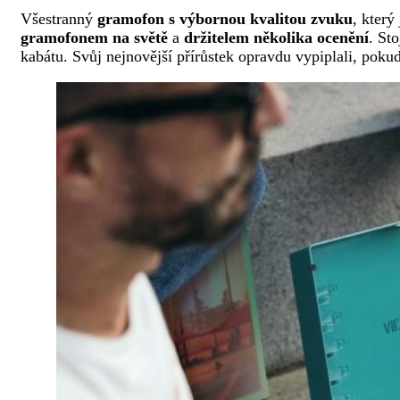
Všestranný
gramofon s výbornou kvalitou zvuku
, který
gramofonem na světě
a
držitelem několika ocenění
. St
kabátu. Svůj nejnovější přírůstek opravdu vypiplali, pok