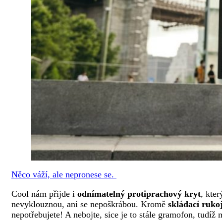
Něco váží, ale nepronese se.
Cool nám přijde i
odnímatelný protiprachový kryt
, kte
nevyklouznou, ani se nepoškrábou. Kromě
skládací ruko
nepotřebujete! A nebojte, sice je to stále gramofon, tudíž