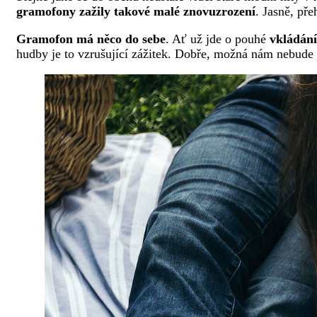
gramofony zažily takové malé znovuzrození
. Jasně, př
Gramofon má něco do sebe
. Ať už jde o pouhé
vkládání
hudby je to vzrušující zážitek. Dobře, možná nám nebude 