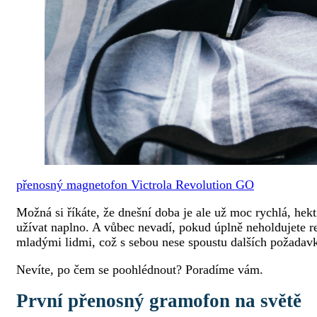
přenosný magnetofon Victrola Revolution GO
Možná si říkáte, že dnešní doba je ale už moc rychlá, h
užívat naplno. A vůbec nevadí, pokud úplně neholdujete r
mladými lidmi, což s sebou nese spoustu dalších požadav
Nevíte, po čem se poohlédnout? Poradíme vám.
První přenosný gramofon na světě