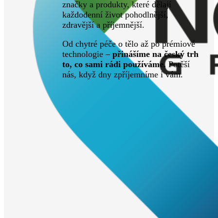
značky a produkty, které dělají
každodenní život pohodlnější,
zdravější a příjemnější.
Od chytré péče o tělo až po prémiové
technologie –
přinášíme na český trh
to, co sami rádi používáme.
Potěší
nás, když dny zpříjemníme i vám.