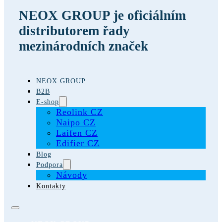
NEOX GROUP je oficiálním
distributorem řady
mezinárodních značek
NEOX GROUP
B2B
E-shop
Reolink CZ
Naipo CZ
Laifen CZ
Edifier CZ
Blog
Podpora
Návody
Kontakty