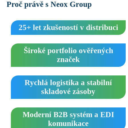
Proč právě s Neox Group
25+ let zkušeností v distribuci
Široké portfolio ověřených
značek
Rychlá logistika a stabilní
skladové zásoby
Moderní B2B systém a EDI
komunikace