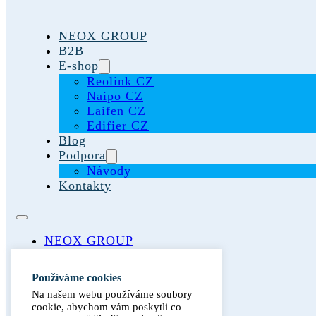
NEOX GROUP
B2B
E-shop
Reolink CZ
Naipo CZ
Laifen CZ
Edifier CZ
Blog
Podpora
Návody
Kontakty
NEOX GROUP
B2B
E-shop
Používáme cookies
Reolink CZ
Na našem webu používáme soubory
Naipo CZ
cookie, abychom vám poskytli co
Laifen CZ